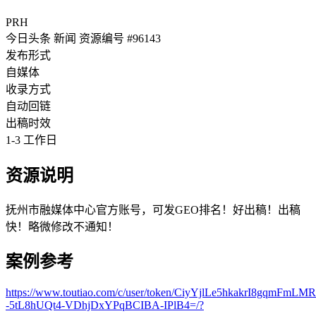
PRH
今日头条
新闻
资源编号 #96143
发布形式
自媒体
收录方式
自动回链
出稿时效
1-3 工作日
资源说明
抚州市融媒体中心官方账号，可发GEO排名！好出稿！出稿
快！略微修改不通知！
案例参考
https://www.toutiao.com/c/user/token/CiyYjlLe5hkakr
-5tL8hUQt4-VDhjDxYPqBCIBA-IPlB4=/?